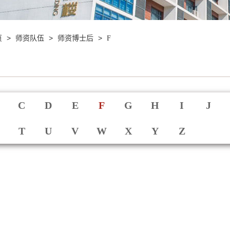
>
>
>
页
师资队伍
师资博士后
F
C
D
E
F
G
H
I
J
T
U
V
W
X
Y
Z