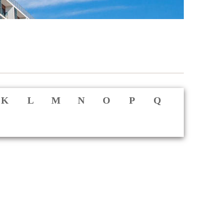
K
L
M
N
O
P
Q