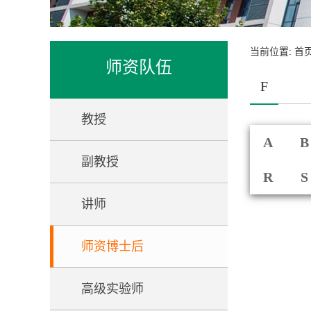
当前位置:
首
师资队伍
F
教授
A
B
副教授
R
S
讲师
师资博士后
高级实验师