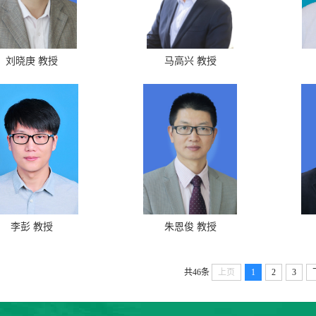
刘晓庚 教授
马高兴 教授
李彭 教授
朱恩俊 教授
共46条
上页
1
2
3