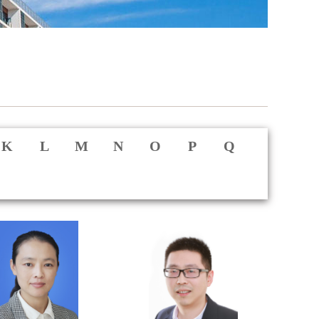
K
L
M
N
O
P
Q