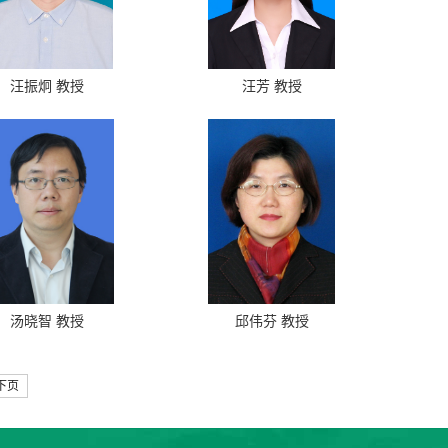
汪振炯 教授
汪芳 教授
汤晓智 教授
邱伟芬 教授
下页