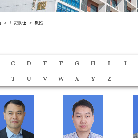
>
>
页
师资队伍
教授
C
D
E
F
G
H
I
J
T
U
V
W
X
Y
Z